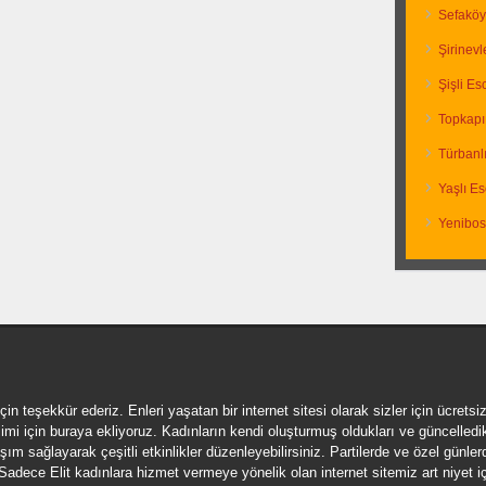
Sefaköy
Şirinevl
Şişli Es
Topkapı
Türbanlı
Yaşlı Es
Yenibos
için teşekkür ederiz. Enleri yaşatan bir internet sitesi olarak sizler için ücrets
işimi için buraya ekliyoruz. Kadınların kendi oluşturmuş oldukları ve güncelledikle
ım sağlayarak çeşitli etkinlikler düzenleyebilirsiniz. Partilerde ve özel günler
. Sadece Elit kadınlara hizmet vermeye yönelik olan internet sitemiz art niyet iç