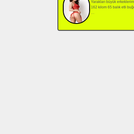
Yarakları büyük erkeklerim
162 kilom 65 balık etli buğ
…