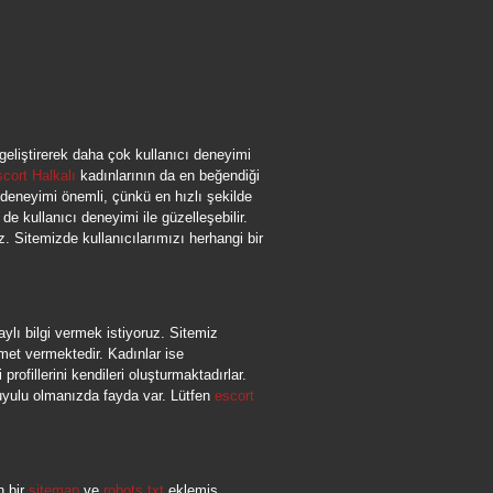
 geliştirerek daha çok kullanıcı deneyimi
cort Halkalı
kadınlarının da en beğendiği
ı deneyimi önemli, çünkü en hızlı şekilde
de kullanıcı deneyimi ile güzelleşebilir.
ız. Sitemizde kullanıcılarımızı herhangi bir
ylı bilgi vermek istiyoruz. Sitemiz
zmet vermektedir. Kadınlar ise
rofillerini kendileri oluşturmaktadırlar.
duyulu olmanızda fayda var. Lütfen
escort
n bir
sitemap
ve
robots.txt
eklemiş