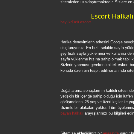
sitemizden uzaklaştırmaktadır. Sizlere en 
Escort Halkalı
beylikdüzü escort
Harika deneyimlerin adresini Google sevgisi
oluşturuyoruz. En hızlı şekilde sayfa yü
şey hızlı sayfa yüklemesi ve kullanıcı dene
sayfa yüklenme hızına sahip olmak tabii k
Sizlerin yapması gereken kaliteli eskort bay
konuda üzen biri tespit edilirse anında site
Doğal arama sonuçlarının kaliteli sitesind
yetişkin bir içeriğe sahip olduğu için lütfe
görüşmelerini 25 yaş ve üzeri kişiler ile y
Bizimle bir alakaları yoktur. Tüm üyelerim
bayan halkalı
arayışlarınızı bu bilgileri ed
Sitemize eklediğimiz bir
anasayfa
vardır b