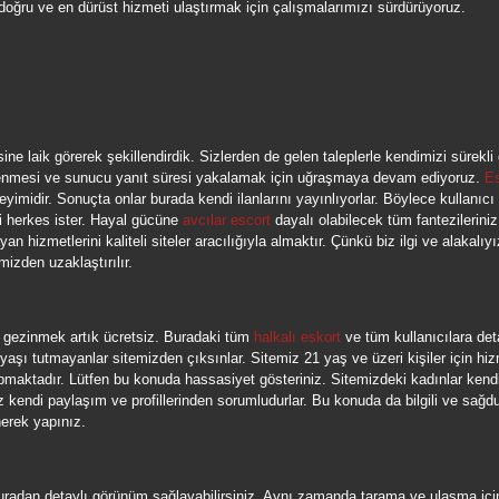
doğru ve en dürüst hizmeti ulaştırmak için çalışmalarımızı sürdürüyoruz.
ne laik görerek şekillendirdik. Sizlerden de gelen taleplerle kendimizi sürekli
klenmesi ve sunucu yanıt süresi yakalamak için uğraşmaya devam ediyoruz.
Es
yimidir. Sonuçta onlar burada kendi ilanlarını yayınlıyorlar. Böylece kullanıc
i herkes ister. Hayal gücüne
avcılar escort
dayalı olabilecek tüm fantezileriniz 
an hizmetlerini kaliteli siteler aracılığıyla almaktır. Çünkü biz ilgi ve alakalıy
mizden uzaklaştırılır.
e gezinmek artık ücretsiz. Buradaki tüm
halkalı eskort
ve tüm kullanıcılara deta
n yaşı tutmayanlar sitemizden çıksınlar. Sitemiz 21 yaş ve üzeri kişiler için hi
apmaktadır. Lütfen bu konuda hassasiyet gösteriniz. Sitemizdeki kadınlar kendi p
iz kendi paylaşım ve profillerinden sorumludurlar. Bu konuda da bilgili ve sağ
inerek yapınız.
uradan detaylı görünüm sağlayabilirsiniz. Aynı zamanda tarama ve ulaşma içi